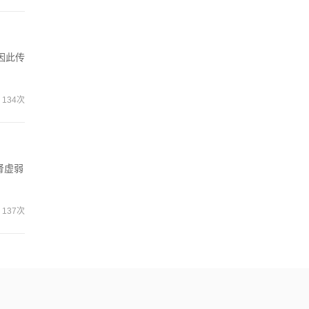
因此传
134次
肾虚弱
137次