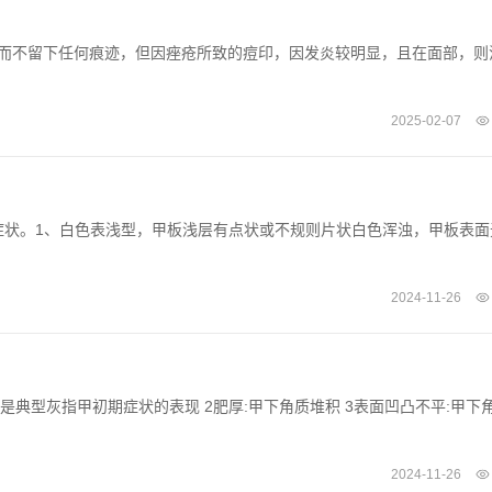
退而不留下任何痕迹，但因痤疮所致的痘印，因发炎较明显，且在面部，则
2025-02-07
症状。1、白色表浅型，甲板浅层有点状或不规则片状白色浑浊，甲板表面
2024-11-26
这是典型灰指甲初期症状的表现 2肥厚:甲下角质堆积 3表面凹凸不平:甲下
2024-11-26